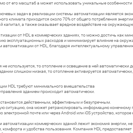
имо от его масштаб а может использовать уникальные особенност
лючевых задач в реализации системы автоматизации является экон
ого климата приходится около 70% от общего потребления энергии.
ый капитал, а также оказывает вредное воздействие на окружающую
тизации от HDL в коммерческих зданиях, то можно достичь как ми
нию эксплуатационных расходов и минимизирует влияние на окру
м автоматизации от HDL, благодаря интеллектуальному управлени
 не используется, то отопление и освещение в ней автоматически д
 здании слишком низкая, то отопление активируется автоматическ
ации HDL требуют минимального вмешательства
 управления зданием происходит автоматически.
 становится действенным, эффективным и безупречным.
ую ситуацию, она может ретранслировать информацию конечному 
 электронной почте или через Android или iOS устройство, которое
ии автоматизации коммерческих зданий лежит экономия энергии, не
и, комфорта и удобства пользования. Компания HDL предоставляет 