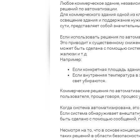
Любое коммерческое здание, независ
решений по автоматизации.
Для коммерческого здания одной из к
освещение здания и поддержание нужн
сути, представляет собой значительн
Если использовать решения по автома
Это приводит к существенному сниже
может быть сделана с помощью систе
жалюзи и т.д.
Например:
Если конкретная площадь здания
Если внутренняя температура в
свет убираются.
Коммерческие решения по автоматиз
пользователя, проще говоря, процесс
Когда система автоматизирована, это
Если система обнаруживает внештатн
быть сделано с помощью сообщений, по
Несмотря на то, что в основе концепц
таких решений в области безопасност