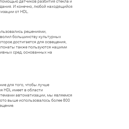
 помощью датчиков разбития стекла и
здания. И конечно, любой находящийся
изации от HDL.
пользовались решениями,
зволил большинству культурных
оторое достигается для освещения,
кспонаты также пользуются нашими
ивных сред, основанных на
ие для того, чтобы лучше
я HDL имеет в области
стемами автоматизации, мы являемся
ото выше использовалось более 800
ещение.