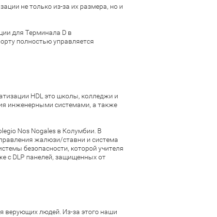
ции не только из-за их размера, но и
ии для Терминала D в
порту полностью управляется
атизации HDL это школы, колледжи и
ния инженерными системами, а также
egio Nos Nogales в Колумбии. В
правления жалюзи/ставни и система
истемы безопасности, которой учителя
кже с DLP панелей, защищенных от
я верующих людей. Из-за этого наши