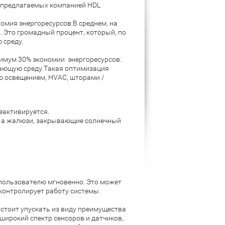
и предлагаемых компанией HDL
омия энергоресурсов.В среднем, на
 Это громадный процент, который, по
 среду.
нимум 30% экономии энергоресурсов.
жающую среду.Такая оптимизация
ю освещением, HVAC, шторами /
еактивируется.
и, а жалюзи, закрывающие солнечный
пользователю мгновенно. Это может
 контролирует работу системы.
 стоит упускать из виду преимущества
широкий спектр сенсоров и датчиков,