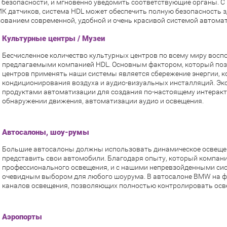
безопасности, и мгновенно уведомить соответствующие органы. С
ИК датчиков, система HDL может обеспечить полную безопасность 
зованием современной, удобной и очень красивой системой автомат
Культурные центры / Музеи
Бесчисленное количество культурных центров по всему миру вос
предлагаемыми компанией HDL. Основным фактором, который по
центров применять наши системы является сбережение энергии, к
кондиционирования воздуха и аудио-визуальных инсталляций. Э
продуктами автоматизации для создания по-настоящему интеракт
обнаружении движения, автоматизации аудио и освещения.
Автосалоны, шоу-румы
Большие автосалоны должны использовать динамическое освещен
представить свои автомобили. Благодаря опыту, который компани
профессионального освещения, и с нашими непревзойденными си
очевидным выбором для любого шоурума. В автосалоне BMW на ф
каналов освещения, позволяющих полностью контролировать осв
Аэропорты