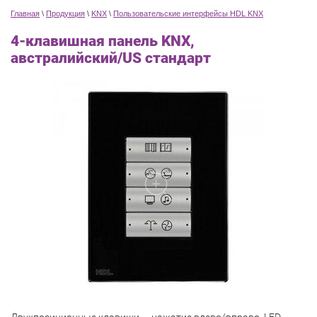
Главная
\
Продукция
\
KNX
\
Пользовательские интерфейсы HDL KNX
4-клавишная панель KNX,
австралийский/US стандарт
Двухпозиционные клавиши — нажатие влево/вправо. LED